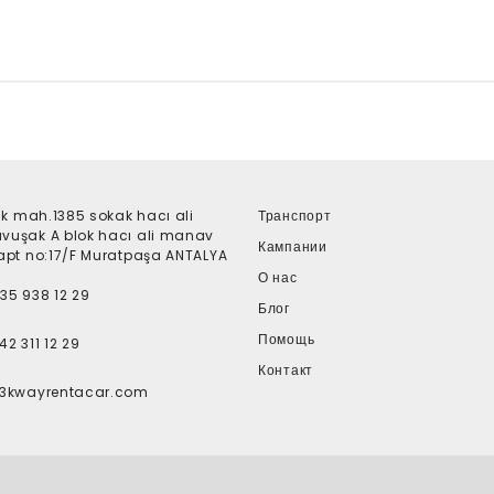
lik mah.1385 sokak hacı ali
Транспорт
uşak A blok hacı ali manav
Кампании
apt no:17/F Muratpaşa ANTALYA
О нас
35 938 12 29
Блог
Помощь
2 311 12 29
Контакт
@3kwayrentacar.com