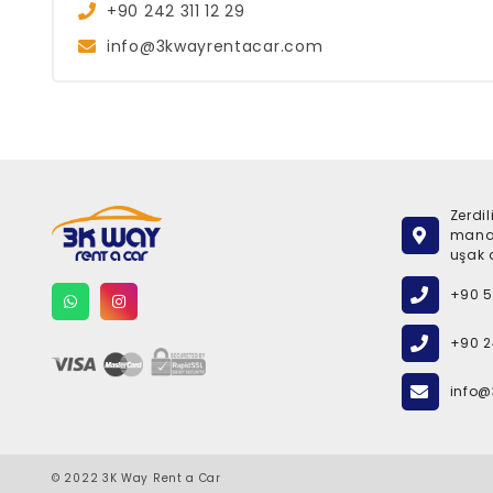
+90 242 311 12 29
info@3kwayrentacar.com
Zerdi
manav
uşak 
+90 5
+90 24
info
© 2022 3K Way Rent a Car