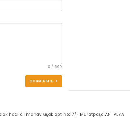
0 / 500
ОТПРАВЛЯТЬ
 blok hacı ali manav uşak apt no:17/F Muratpaşa ANTALYA