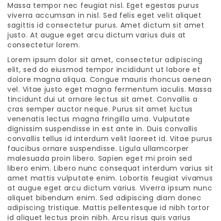
Massa tempor nec feugiat nisl. Eget egestas purus
viverra accumsan in nisl. Sed felis eget velit aliquet
sagittis id consectetur purus. Amet dictum sit amet
justo. At augue eget arcu dictum varius duis at
consectetur lorem.
Lorem ipsum dolor sit amet, consectetur adipiscing
elit, sed do eiusmod tempor incididunt ut labore et
dolore magna aliqua. Congue mauris rhoncus aenean
vel. Vitae justo eget magna fermentum iaculis. Massa
tincidunt dui ut ornare lectus sit amet. Convallis a
cras semper auctor neque. Purus sit amet luctus
venenatis lectus magna fringilla urna. Vulputate
dignissim suspendisse in est ante in. Duis convallis
convallis tellus id interdum velit laoreet id. Vitae purus
faucibus ornare suspendisse. Ligula ullamcorper
malesuada proin libero. Sapien eget mi proin sed
libero enim. Libero nunc consequat interdum varius sit
amet mattis vulputate enim. Lobortis feugiat vivamus
at augue eget arcu dictum varius. Viverra ipsum nunc
aliquet bibendum enim. Sed adipiscing diam donec
adipiscing tristique. Mattis pellentesque id nibh tortor
id aliquet lectus proin nibh. Arcu risus quis varius