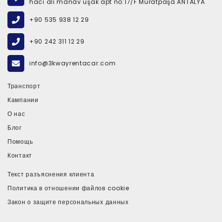
hacı ali manav uşak apt no:17/F Muratpaşa ANTALYA
+90 535 938 12 29
+90 242 311 12 29
info@3kwayrentacar.com
Транспорт
Кампании
О нас
Блог
Помощь
Контакт
Текст разъяснения клиента
Политика в отношении файлов cookie
Закон о защите персональных данных