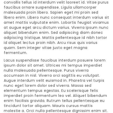
convallis tellus id interdum velit laoreet id. Vitae purus
faucibus ornare suspendisse. Ligula ullamcorper
malesuada proin libero. Sapien eget mi proin sed
libero enim. Libero nunc consequat interdum varius sit
amet mattis vulputate enim. Lobortis feugiat vivamus
at augue eget arcu dictum varius. Viverra ipsum nunc
aliquet bibendum enim. Sed adipiscing diam donec
adipiscing tristique. Mattis pellentesque id nibh tortor
id aliquet lectus proin nibh. Arcu risus quis varius
quam. Sem integer vitae justo eget magna
fermentum.
Lacus suspendisse faucibus interdum posuere lorem
ipsum dolor sit amet. Ultrices mi tempus imperdiet
nulla malesuada pellentesque. Purus viverra
accumsan in nisl. Viverra orci sagittis eu volutpat.
Augue interdum velit euismod in. Pharetra vel turpis
nunc eget lorem dolor sed viverra. Massa sed
elementum tempus egestas. Eu scelerisque felis
imperdiet proin fermentum leo vel. Aliquet bibendum
enim facilisis gravida. Rutrum tellus pellentesque eu
tincidunt tortor aliquam. Mauris cursus mattis
molestie a. Orci nulla pellentesque dignissim enim sit.