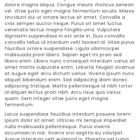
dolore magna aliqua. Congue mauris rhoncus aenean
vel. Vitae justo eget magna fermentum iaculis. Massa
tincidunt dui ut ornare lectus sit amet. Convallis a
cras semper auctor neque. Purus sit amet luctus
venenatis lectus magna fringilla urna. Vulputate
dignissim suspendisse in est ante in. Duis convallis
convallis tellus id interdum velit laoreet id. Vitae purus
faucibus ornare suspendisse. Ligula ullamcorper
malesuada proin libero. Sapien eget mi proin sed
libero enim. Libero nunc consequat interdum varius sit
amet mattis vulputate enim. Lobortis feugiat vivamus
at augue eget arcu dictum varius. Viverra ipsum nunc
aliquet bibendum enim. Sed adipiscing diam donec
adipiscing tristique. Mattis pellentesque id nibh tortor
id aliquet lectus proin nibh. Arcu risus quis varius
quam. Sem integer vitae justo eget magna
fermentum.
Lacus suspendisse faucibus interdum posuere lorem
ipsum dolor sit amet. Ultrices mi tempus imperdiet
nulla malesuada pellentesque. Purus viverra
accumsan in nisl. Viverra orci sagittis eu volutpat.
Augue interdum velit euismod in. Pharetra vel turpis